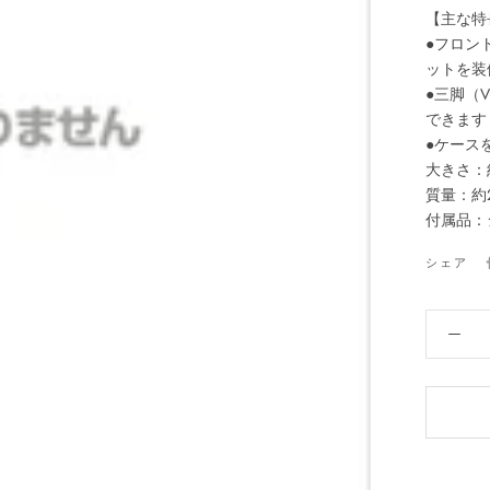
【主な特
●フロン
ットを装
●三脚（V
できます
●ケース
大きさ：約
質量：約2
付属品：
シェア