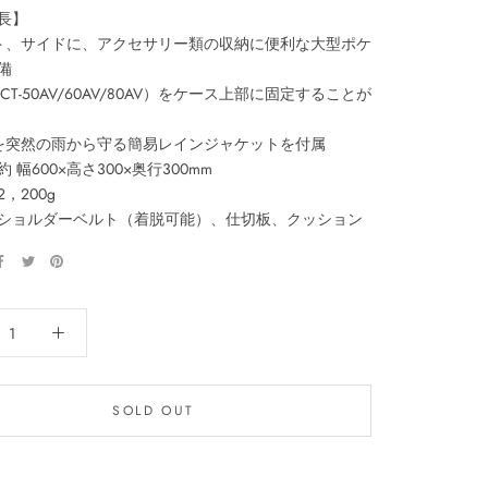
長】
ト、サイドに、アクセサリー類の収納に便利な大型ポケ
備
CT-50AV/60AV/80AV）をケース上部に固定することが
を突然の雨から守る簡易レインジャケットを付属
 幅600×高さ300×奥行300mm
，200g
ショルダーベルト（着脱可能）、仕切板、クッション
SOLD OUT